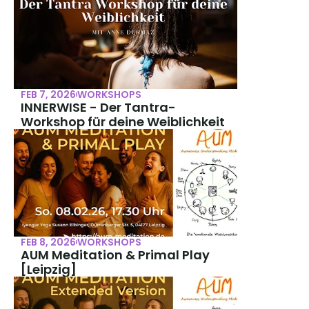
FEB 7, 2026
WORKSHOPS
INNERWISE - Der Tantra-
Workshop für deine Weiblichkeit
FEB 8, 2026
WORKSHOPS
AUM Meditation & Primal Play 
[Leipzig]