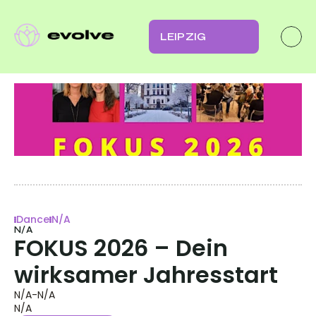
LEIPZIG
Dance
N/A
N/A
FOKUS 2026 – Dein 
wirksamer Jahresstart
N/A
-
N/A
N/A